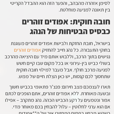
לסימן אזהרה מהבהב, והפער הזה הוא ההבדל הקריטי
בין תאונה למניעה מוחלטת.
חובה חוקית: אפודים זוהרים
כבסיס הבטיחות של הנהג
בישראל, חובת החזקת ולבישת
אפודים זוהרים
מעוגנת
בחוקי התעבורה. כל נהג חייב להחזיק
אפודים זוהרים
נגישים בתוך הרכב, וללבוש אותם מיד עם היציאה מהרכב
בשולי כביש בין-עירוני או בכל מקום שבו קיים חשש
לפגיעה מרכב חולף. אבל מעבר למילוי חובה חוקית
שתחסוך לכם קנסות, יש כאן הצלת חיים של ממש.
תארו לעצמכם מצב חירום: פנצ’ר פתאומי בכביש חשוך
ובשעה מאוחרת. ללא
אפודים זוהרים
, אתם הופכים לכתם
אפור ונטמעים על רקע הכביש הכהה. נהג מתקרב – אפילו
אם הוא ערני לחלוטין – עלול להבחין בכם מאוחר מדי.
כשהוא מבחין בפסים המחזירי אור של ה**אפודים