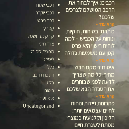
רכבים: איך לבחור את
רכבי שטח
הרכב המושלם לצרכים
רכבי יוקרה
שלכם?
רכב פרטי
קרא עוד »
קַטנוֹעַ
כותרת: בטיחות, חוקיות
קורקינט חשמלי
ונוחות על הכביש – למה
ציוד חיוני
לוחית רישוי היא פרט
מכונית ספורט
קטן עם משמעות גדולה
ליסינג
קרא עוד »
איסוזו דימקס חדש
כללי
מחיר וכל מה שצריך
השכרת רכב
לדעת לפני שבוחרים
בלוג
את הטנדר הבא שלכם
ביטוח
קרא עוד »
אופנועים
פתרונות ניידות ונוחות
Uncategorized
לחיים עצמאים יותר:
הליכון וקלנועית כמוצרי
מפתח לשגרת חיים