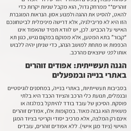
זוהרים** ממרחק גדול, הוא מקבל שניות יקרות כדי
להאט, להסיט את ההגה ולמנוע אסון. הנראות המוגברת
הזו היא לא פריבילגיה, אלא דרישה מינימלית לביטחונכם
האישי על הכביש. לכן, יש לוודא תמיד שהאפוד אינו
“קבור” בתא המטען, אלא ממוקם במקום נגיש, כגון תא
הכפפות או מתחת למושב הנהג, כדי שניתן יהיה ללבוש
אותו
לפני
שיוצאים מהרכב.
הגנה תעשייתית: אפודים זוהרים
באתרי בנייה ובמפעלים
בסביבות תעשייתיות, באתרי בנייה, במחסנים לוגיסטיים
ובנמלים, תנועת כלי הרכב והציוד הכבד היא בלתי
פוסקת. הסיכון של עובד בודד להיתקל במלגזה או
משאית הוא גבוה מאוד. במקומות אלו,
אפודים זוהרים
אינם רק המלצה, אלא מרכיב יסודי וקריטי בציוד המגן
האישי (ציוד מגן אישי). ללא
אפודים זוהרים
, עובדים