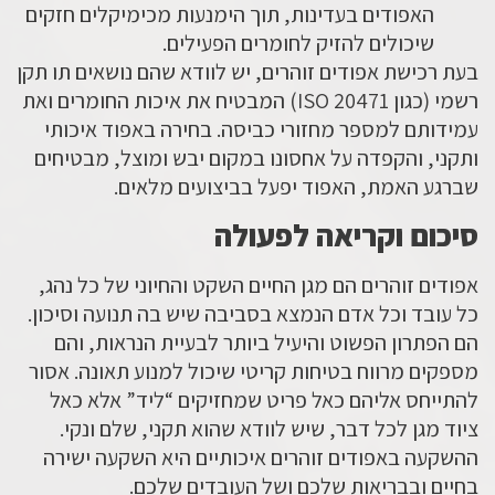
האפודים בעדינות, תוך הימנעות מכימיקלים חזקים
שיכולים להזיק לחומרים הפעילים.
בעת רכישת
אפודים זוהרים
, יש לוודא שהם נושאים תו תקן
רשמי (כגון ISO 20471) המבטיח את איכות החומרים ואת
עמידותם למספר מחזורי כביסה. בחירה באפוד איכותי
ותקני, והקפדה על אחסונו במקום יבש ומוצל, מבטיחים
שברגע האמת, האפוד יפעל בביצועים מלאים.
סיכום וקריאה לפעולה
אפודים זוהרים
הם מגן החיים השקט והחיוני של כל נהג,
כל עובד וכל אדם הנמצא בסביבה שיש בה תנועה וסיכון.
הם הפתרון הפשוט והיעיל ביותר לבעיית הנראות, והם
מספקים מרווח בטיחות קריטי שיכול למנוע תאונה. אסור
להתייחס אליהם כאל פריט שמחזיקים “ליד” אלא כאל
ציוד מגן לכל דבר, שיש לוודא שהוא תקני, שלם ונקי.
ההשקעה ב
אפודים זוהרים
איכותיים היא השקעה ישירה
בחיים ובבריאות שלכם ושל העובדים שלכם.