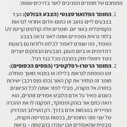
מתוחכם של חומרים המגיבים לאור בדרכים שונות:
החומר הפלואורסצנטי (הצבע הבולט):
הבד
בצבעים ליים-צהוב או כתום-אדום אחראי לנראות
מקסימלית
באור יום
. חומרים אלה קולטים קרינת UV
בלתי נראית וממירים אותה לאור נראה בצבע
האפוד, מה שגורם לאפוד לבלוט ולזרוח גם בשעות
דמדומים או ביום מעונן. הצבעים הבוהקים יוצרים
ניגוד ויזואלי חזק בהרבה מכל בגד רגיל.
החומר הרטרו-רפלקטיבי (הפסים הכסופים):
זהו המפתח לנראות
בלילה
או בתנאי חושך מוחלט.
חומר זה מחזיר את קרן האור (כמו פנס רכב) ישירות
בחזרה אל מקורה, מבלי לפזר אותה לכל הכיוונים.
כשנהג מאיר על אדם הלובש
אפודים זוהרים
, הוא
רואה כתם אור בוהק וממוקד, המקנה לו את ההכרה
המיידית בנוכחות אדם בדרך. רק השילוב המדויק
של שני סוגי החומרים, בכמות ובפריסה תקנית,
מבטיח שהאפודים אכן יעמדו בהבטחה – נראות