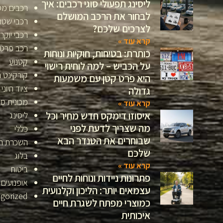
ליסינג תפעולי סוגי רכבים: איך
רכבים מס
לבחור את הרכב המושלם
רכבי שטח
לצרכים שלכם?
רכבי יוקר
קרא עוד »
רכב פרטי
כותרת: בטיחות, חוקיות ונוחות
קַטנוֹעַ
על הכביש – למה לוחית רישוי
קורקינט 
היא פרט קטן עם משמעות
ציוד חיוני
גדולה
מכונית ס
קרא עוד »
איסוזו דימקס חדש מחיר וכל
ליסינג
מה שצריך לדעת לפני
כללי
שבוחרים את הטנדר הבא
השכרת ר
שלכם
בלוג
קרא עוד »
ביטוח
פתרונות ניידות ונוחות לחיים
אופנועים
עצמאים יותר: הליכון וקלנועית
gorized
כמוצרי מפתח לשגרת חיים
איכותית