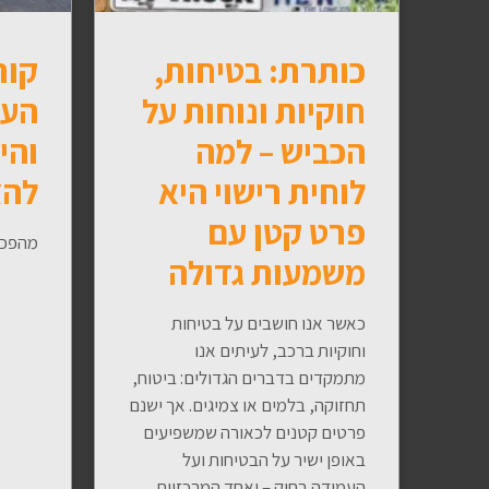
כותרת: בטיחות,
קור
חוקיות ונוחות על
העת
הכביש – למה
והי
לוחית רישוי היא
להצ
פרט קטן עם
מהפכת
משמעות גדולה
כאשר אנו חושבים על בטיחות
וחוקיות ברכב, לעיתים אנו
מתמקדים בדברים הגדולים: ביטוח,
תחזוקה, בלמים או צמיגים. אך ישנם
פרטים קטנים לכאורה שמשפיעים
באופן ישיר על הבטיחות ועל
העמידה בחוק – ואחד המרכזיים