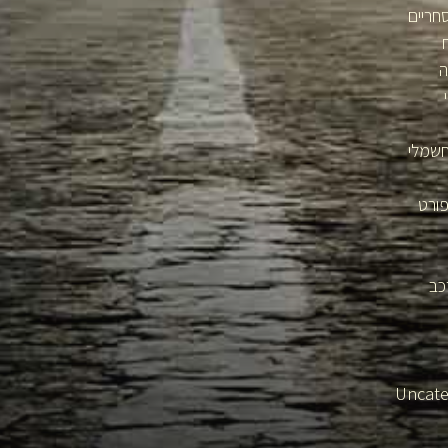
חריים
ה
חשמלי
פורט
כב
Uncate