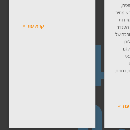
שטח,
דש מחיר
יידות
קרא עוד »
 הטנדר
פכה של
ות
 גם
אי
 בחזית
עוד »