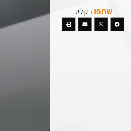
שתפו
בקליק