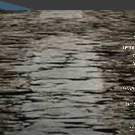
חריים
ה
חשמלי
פורט
כב