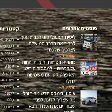
פוסטים אחרונים
קטגוריות
ליסינג תפעולי סוגי רכבים: איך
רכבים מס
לבחור את הרכב המושלם
רכבי שטח
לצרכים שלכם?
רכבי יוקר
קרא עוד »
רכב פרטי
כותרת: בטיחות, חוקיות ונוחות
קַטנוֹעַ
על הכביש – למה לוחית רישוי
קורקינט 
היא פרט קטן עם משמעות
ציוד חיוני
גדולה
מכונית ס
קרא עוד »
איסוזו דימקס חדש מחיר וכל
ליסינג
מה שצריך לדעת לפני
כללי
שבוחרים את הטנדר הבא
השכרת ר