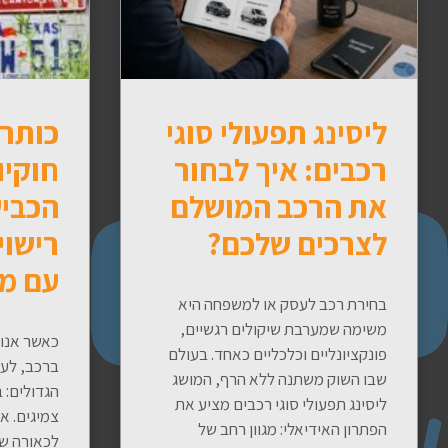
ליסינג תפעולי סוגי
כותרת
רכבים: איך לבחור
חוקיו
את הרכב המושלם
הכביש
לצרכים שלכם?
רישוי
עם מ
בחירת רכב לעסק או למשפחה היא
משימה שמערבת שיקולים רגשיים,
כאשר אנו 
פונקציונליים וכלכליים כאחד. בעולם
ברכב, לע
שבו השוק משתנה ללא הרף, המושג
הגדולים: 
ליסינג תפעולי סוגי רכבים מציע את
צמיגים. א
הפתרון האידיאלי: מגוון רחב של
לכאורה שמ