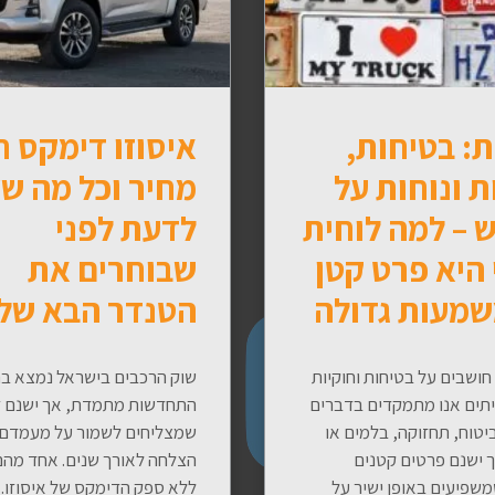
: בטיחות,
איסוזו דימקס 
ת ונוחות על
מחיר וכל מה ש
 – למה לוחית
לדעת לפני
 היא פרט קטן
שבוחרים את
שמעות גדולה
הטנדר הבא של
חושבים על בטיחות וחוקיות
שוק הרכבים בישראל נמצא ב
יתים אנו מתמקדים בדברים
התחדשות מתמדת, אך ישנם ד
ביטוח, תחזוקה, בלמים או
שמצליחים לשמור על מעמדם 
ך ישנם פרטים קטנים
הצלחה לאורך שנים. אחד מהם
שפיעים באופן ישיר על
ללא ספק הדימקס של איסוזו. 