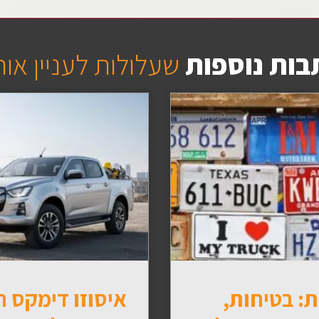
בות נוספות
שעלולות לעניין או
: בטיחות,
איסוזו דימקס 