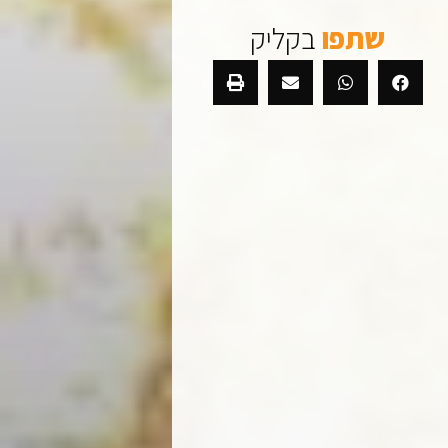
שתפו
בקליק