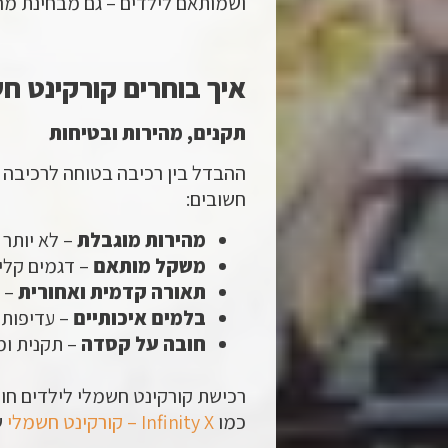
ושמותאם לילדים – גם מבחינת מהי
איך בוחרים קורקינט ח
תקנים, מהירות ובטיחות
ההבדל בין רכיבה בטוחה לרכיבה 
חשובים:
מהירות מוגבלת
– לא יותר מ-12 קמ”ש לי
משקל מותאם
– דגמים קלים
תאורה קדמית ואחורית
– 
בלמים איכותיים
– עדיפות 
חובה על קסדה
– תקנית ומ
רכישת קורקינט חשמלי לילדים חוק
כמו
Infinity X – קורקינט חשמלי
ש