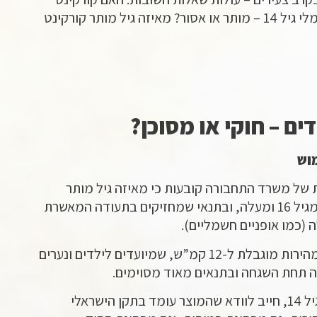
חשמלי לילדים חוקי? קורקינט חשמלי גיל 14 – מותר או אסור? מאיזה גיל מותר קורקינט
ים – חוקי או מסוכן?
וש
 של משרד התחבורה קובעות כי מאיזה גיל מותר
קורקינט חשמלי? – התשובה היא: מגיל 16 ומעלה, ובתנאי שמחזיקים בתעודה המאשרת
(כמו אופניים חשמליים).
עם זאת, ישנם דגמים ייעודיים עם מהירות מוגבלת ל-12 קמ”ש, שמיועדים לילדים ונערים
לכן, מי שמחפש קורקינט חשמלי גיל 14, חייב לוודא שהמוצר עומד בתקן הישראלי