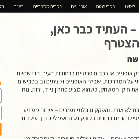
ליסינג
רכבי שטח
אופנועים
רכבים מסחריים
ביטוח
בלו
– העתיד כבר כאן,
להצטרף
שה
רק אופניים או רכבים פרטיים ברחובות העיר, הרי שהיום
על המדרכות, שבילי האופניים ולעיתים גם בכבישים.
ה
 חוקי המשחק, כשהוא מציע פתרון נייד, ירוק, נוח
ת לא אחת, והפקקים בלתי נגמרים – אין זה מפתיע
ואפילו הורים בוחרים בקורקינט החשמלי כדרך עיקרית
קרב צעירים – עולות שאלות חשובות: האם קורקינט