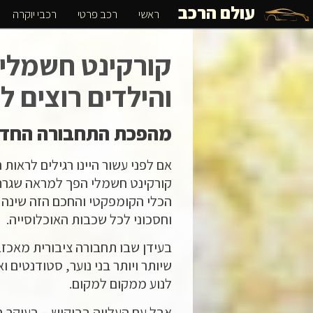
עולם הרכב
ראשי
רכב פרטי
רכבי יוקרה
קורקינט חשמלי 
והילדים רוצים 
מהפכת התחבורה החד
אם לפני עשור היינו רגילים לראות 
קורקינט חשמלי הפך למראה שגרתי 
הכלי הקומפקטי והחכם הזה שינה את
וחסכוני לכל שכבות האוכלוסייה.
בעידן שבו תחבורה ציבורית מאכזב
שיותר ויותר בני נוער, סטודנטים 
לנוע ממקום למקום.
אבל עם העלייה בביקוש – בעיקר ב