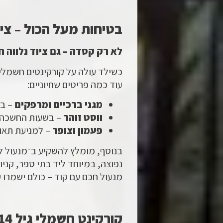
בטיחות מעל הכול – צי
לא רק קסדה – גם ציוד נלווה ח
כשילד עולה על קורקינטים חשמליי
עוד כמה פריטים שחיוניים:
מגני ברכיים ומרפקים
– במ
ווסט זוהר
– בשעות החשכה א
פעמון וצופר
– למניעת תאונ
בנוסף, מומלץ להשקיע ב־מנעול לק
נפוצה, במיוחד ליד בתי ספר, קניו
מנעול חכם עם קוד – כולם ישמרו
קורקינט חשמלי גיל 14 – מתי זה כן מתאים?