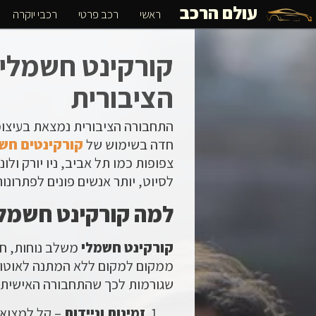
עולם הרכב
ראשי
רכב פרטי
רכבי יוקרה
קורקינט חשמלי:
הציבורית
התחבורה הציבורית נמצאת בעיצומ
חדה בשימוש של
קורקינטים חש
צפופות כמו תל אביב, ניו יורק ול
לסיוט, יותר אנשים פונים לפתרונות
למה קורקינט חשמלי 
קורקינט חשמלי
משלב נוחות, חי
ממקום למקום ללא המתנה לאוטובו
שגורמות לכך שהתחבורה האישית 
זמינות וניידות
– קל למצוא