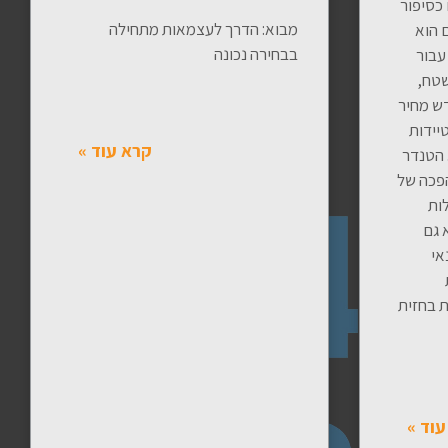
כסיפור
מבוא: הדרך לעצמאות מתחילה
 הוא
בבחירה נכונה
עבור
שטח,
דש מחיר
יידות
קרא עוד »
 הטנדר
פכה של
ות
 גם
אי
 בחזית
עוד »