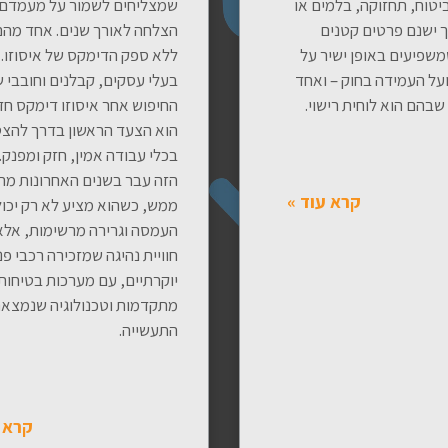
ביטוח, תחזוקה, בלמים או
שמצליחים לשמור על מעמדם 
ך ישנם פרטים קטנים
הצלחה לאורך שנים. אחד מהם
שפיעים באופן ישיר על
ללא ספק הדימקס של איסוזו. 
על העמידה בחוק – ואחד
בעלי עסקים, קבלנים וחובבי 
שבהם הוא לוחית רישוי.
החיפוש אחר איסוזו דימקס ח
הוא הצעד הראשון בדרך להצט
בכלי עבודה אמין, חזק ומפנק.
הזה עבר בשנים האחרונות מה
קרא עוד »
ממש, כשהוא מציע לא רק יכול
העמסה וגרירה מרשימות, אלא
חוויית נהיגה שמזכירה רכבי פנ
יוקרתיים, עם מערכות בטיחות
מתקדמות וטכנולוגיה שנמצאת
התעשייה.
קרא 