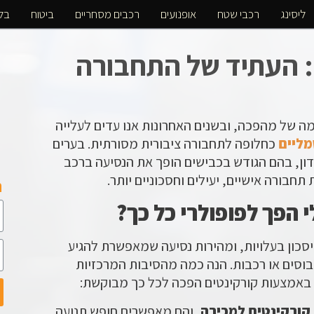
ליסינג
רכבי שטח
אופנועים
רכבים מסחריים
ביטוח
בלו
 העתיד של התחבורה
ה של מהפכה, ובשנים האחרונות אנו עדים לעלייה
מליים
כחלופה לתחבורה ציבורית מסורתית. בערים
ונדון, בהם הגודש בכבישים הופך את הנסיעה ברכב
 תחבורה אישיים, יעילים וחסכוניים יותר.
ה
הפך לפופולרי כל כך?
סכון בעלויות, ומהירות נסיעה שמאפשרת להגיע
סים או רכבות. הנה כמה מהסיבות המרכזיות
באמצעות קורקינטים הפכה לכל כך מבוקשת:
קורקינטים למכירה
, והם מאפשרים חופש תנועה