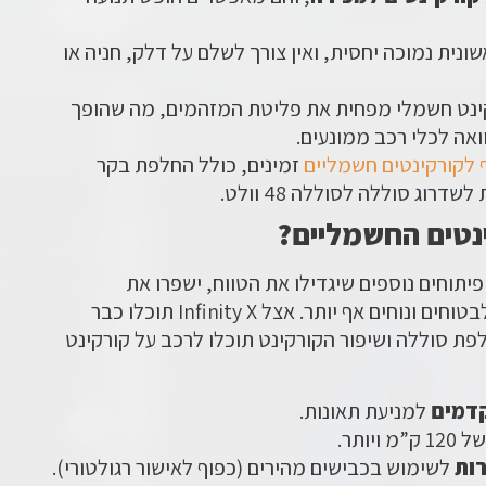
ונית נמוכה יחסית, ואין צורך לשלם על דלק, חניה או
ינט חשמלי מפחית את פליטת המזהמים, מה שהופך
ואה לכלי רכב ממונעים.
 לקורקינטים חשמליים
זמינים, כולל החלפת בקר
רוג סוללה לסוללה 48 וולט.
נטים החשמליים?
פיתוחים נוספים שיגדילו את הטווח, ישפרו את
הביצועים ויהפכו את הקורקינטים לבטוחים ונוחים אף יותר. אצל Infinity X תוכלו כבר
ת סוללה ושיפור הקורקינט תוכלו לרכב על קורקינט
קדמים
למניעת תאונות.
120 ק”מ ויותר.
ות
לשימוש בכבישים מהירים (כפוף לאישור רגולטורי).