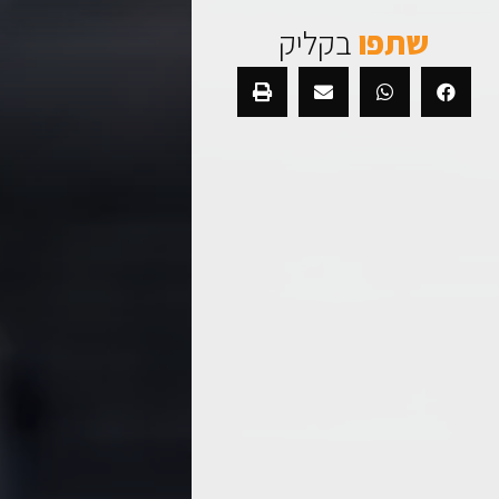
שתפו
בקליק