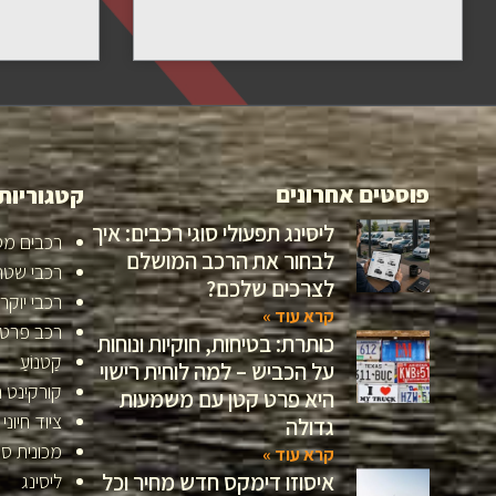
פוסטים אחרונים
קטגוריות
ליסינג תפעולי סוגי רכבים: איך
רכבים מס
לבחור את הרכב המושלם
רכבי שטח
לצרכים שלכם?
רכבי יוקר
קרא עוד »
רכב פרטי
כותרת: בטיחות, חוקיות ונוחות
קַטנוֹעַ
על הכביש – למה לוחית רישוי
קורקינט 
היא פרט קטן עם משמעות
ציוד חיוני
גדולה
מכונית ס
קרא עוד »
איסוזו דימקס חדש מחיר וכל
ליסינג