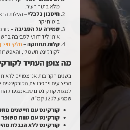
מלא בתוך העיר.
חיסכון כלכלי
– העלות הראש
ביטוח יקר.
שמירה על הסביבה
– קורק
אותו לידידותי לסביבה בהשו
קלות תחזוקה
–
חלקי חילוף
לקורקינט חשמלי, והאפשרות לשד
מה צופן העתיד לקורקי
בשנים הקרובות אנו צפויים לראות 
למצוא קורקינטים שבאמצעות החלפ
שמגיע ל120 קמ”ש.
קורקינט עם חיישנים מת
קורקינט עם טווח משופר
של 
קורקינט ללא הגבלת מהיר