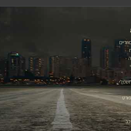
חריים
ה
חשמלי
פורט
כב