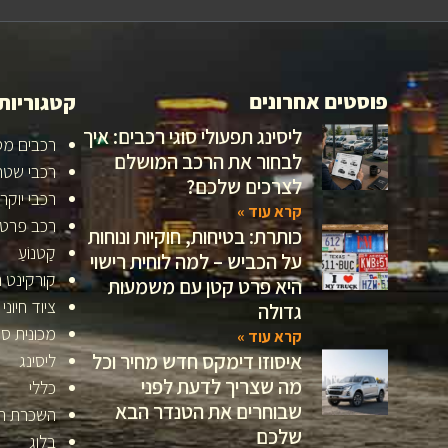
פוסטים אחרונים
קטגוריות
ליסינג תפעולי סוגי רכבים: איך
רכבים מס
לבחור את הרכב המושלם
רכבי שטח
לצרכים שלכם?
רכבי יוקר
קרא עוד »
רכב פרטי
כותרת: בטיחות, חוקיות ונוחות
קַטנוֹעַ
על הכביש – למה לוחית רישוי
קורקינט 
היא פרט קטן עם משמעות
ציוד חיוני
גדולה
מכונית ס
קרא עוד »
איסוזו דימקס חדש מחיר וכל
ליסינג
מה שצריך לדעת לפני
כללי
שבוחרים את הטנדר הבא
השכרת ר
שלכם
בלוג