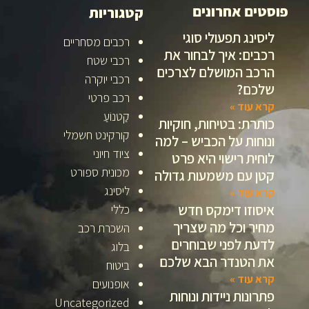
פוסטים אחרונים
קטגוריות
ליסינג תפעולי סוגי
רכבים מסחריים
רכבים: איך לבחור את
רכבי שטח
הרכב המושלם לצרכים
רכבי יוקרה
שלכם?
רכב פרטי
קרא עוד »
קַטנוֹעַ
כותרת: בטיחות, חוקיות
קורקינט חשמלי
ונוחות על הכביש – למה
ציוד חיוני
לוחית רישוי היא פרט
מכונית ספורט
קטן עם משמעות גדולה
ליסינג
קרא עוד »
איסוזו דימקס חדש
כללי
מחיר וכל מה שצריך
השכרת רכב
לדעת לפני שבוחרים
בלוג
את הטנדר הבא שלכם
ביטוח
קרא עוד »
אופנועים
פתרונות ניידות ונוחות
Uncategorized